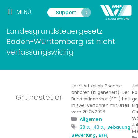
Zum
Inhalt
|||
MENÜ
Support
Menü
springen
Landesgrundsteuergesetz
Baden-Württemberg ist nicht
verfassungswidrig
Jetzt Artikel als Podcast
Jet
anhören (KI generiert): Der
Po
Grundsteuer
Bundesfinanzhof (BFH) hat
ge
in zwei Verfahren mit Urteil
Ei
vom 20.05.2026
Gr
Wo
Kategorien
Allgemein
Ja
Schlagwörter
,
,
,
30 %
40 %
Bebauung
Mi
,
,
Bewertung
BFH