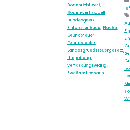
,
Bodenrichtwert
In
,
Bodenwertmodell
,
Bundesgestz
Au
,
,
Einfamilienhaus
Fläche
Ei
,
Grundsteuer
Ei
,
Grundstücke
Gr
,
Landesgrundsteuergesetz
Gr
,
Umgebung
Gr
,
verfassungswidrig
hö
Zweifamilienhaus
Le
Mi
To
W