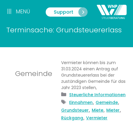
Zum
Inhalt
|||
MENÜ
Support
Menü
springen
Terminsache: Grundsteuererlass
Vermieter können bis zum
31.03.2024 einen Antrag auf
Gemeinde
Grundsteuererlass bei der
zuständigen Gemeinde für das
Jahr 2023 stellen,
Kategorien
Steuerliche Informationen
Schlagwörter
,
,
Einnahmen
Gemeinde
,
,
,
Grundsteuer
Miete
Mieter
,
Rückgang
Vermieter