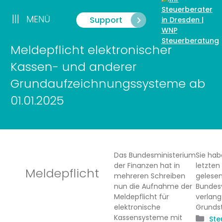
Zum
Inhalt
|||
MENÜ
Support
Menü
springen
Meldepflicht elektronischer
Kassen- und anderer
Grundaufzeichnungssysteme ab
01.01.2025
Das Bundesministerium
Sie hab
der Finanzen hat in
letzten
Meldepflicht
mehreren Schreiben
gelesen
nun die Aufnahme der
Bundes
Meldepflicht für
verlan
elektronische
Grunds
Kassensysteme mit
Kat
Ste