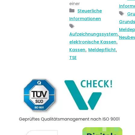
einer
Inform
Kategorien
Steuerliche
Sch
Gru
Informationen
Grunds
Schlagwörter
Meldep
,
Aufzeichnungssystem
Neube
,
elektronische Kassen
,
,
Kassen
Meldepflicht
TSE