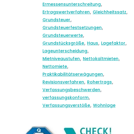
,
Ermessensunterschreitung
,
,
Ertragswertverfahren
Gleichheitssatz
,
Grundsteuer
,
Grundsteuerfestsetzungen
,
Grundsteuerwerte
,
,
,
Grundstücksgröße
Haus
Lagefaktor
,
Lageunterscheidung
,
,
Mietniveaustufen
Nettokaltmieten
,
Nettomiete
,
Praktikabilitätserwägungen
,
,
Revisionsverfahren
Rohertrags
,
Verfassungsbeschwerden
,
verfassungskonform
,
Verfassungsverstöße
Wohnlage