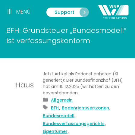
Zum
Inhalt
|||
MENÜ
Support
Menü
springen
BFH: Grundsteuer „Bundesmodell“
ist verfassungskonform
Jetzt Artikel als Podcast anhören (KI
generiert): Der Bundesfinanzhof (BFH)
Haus
hat am 10.12.2025 (wir hatten zu den
bevorstehenden
Kategorien
Allgemein
Schlagwörter
,
,
BFH
Bodenrichtwertzonen
,
Bundesmodell
,
Bundesverfassungsgerichts
,
Eigentümer