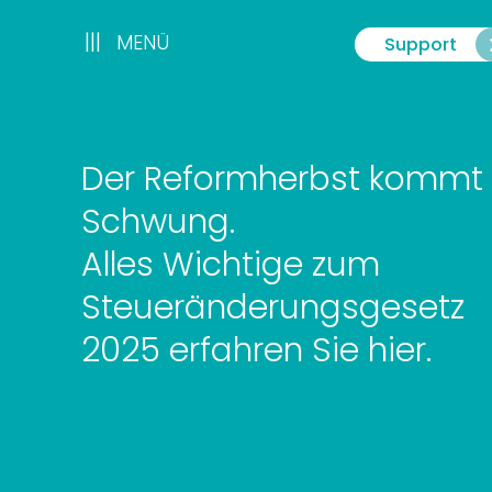
Zum
Inhalt
|||
|||
MENÜ
Support
Menü
springen
Der Reformherbst kommt 
Schwung.
Alles Wichtige zum
Steueränderungsgesetz
2025 erfahren Sie hier.