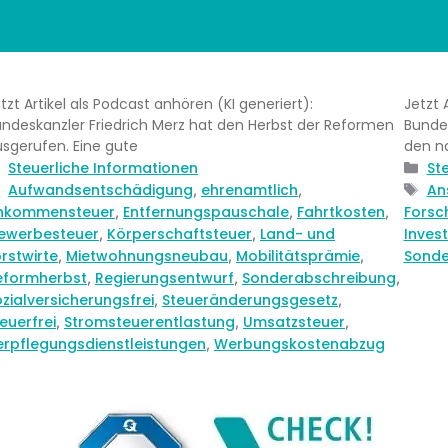
tzt Artikel als Podcast anhören (KI generiert):
Jetzt 
ndeskanzler Friedrich Merz hat den Herbst der Reformen
Bundes
sgerufen. Eine gute
den n
Kategorien
Steuerliche Informationen
Kat
St
Schlagwörter
Aufwandsentschädigung
ehrenamtlich
Sc
An
,
,
inkommensteuer
Entfernungspauschale
Fahrtkosten
Forsc
,
,
,
ewerbesteuer
Körperschaftsteuer
Land- und
Inves
,
,
rstwirte
Mietwohnungsneubau
Mobilitätsprämie
Sonde
,
,
,
eformherbst
Regierungsentwurf
Sonderabschreibung
,
,
,
zialversicherungsfrei
Steueränderungsgesetz
,
,
euerfrei
Stromsteuerentlastung
Umsatzsteuer
,
,
,
erpflegungsdienstleistungen
Werbungskostenabzug
,