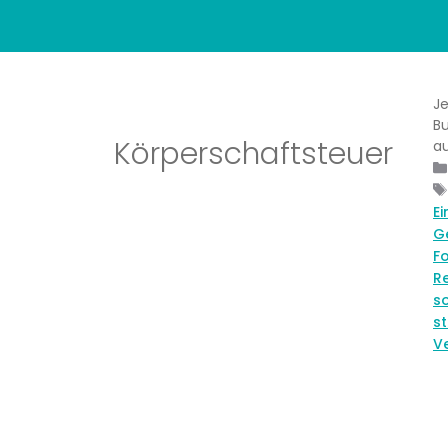
Je
Bu
Körperschaftsteuer
au
E
G
Fo
R
so
st
V