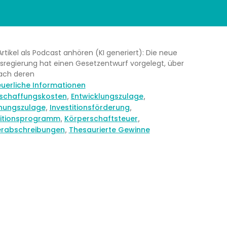
Artikel als Podcast anhören (KI generiert): Die neue
regierung hat einen Gesetzentwurf vorgelegt, über
ach deren
egorien
euerliche Informationen
hlagwörter
schaffungskosten
Entwicklungszulage
,
,
hungszulage
Investitionsförderung
,
,
titionsprogramm
Körperschaftsteuer
,
,
rabschreibungen
Thesaurierte Gewinne
,