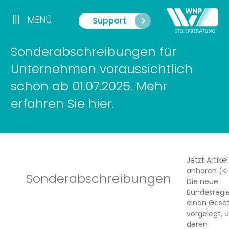
Zum
Inhalt
|||
MENÜ
Support
Menü
springen
Sonderabschreibungen für
Unternehmen voraussichtlich
schon ab 01.07.2025. Mehr
erfahren Sie hier.
Jetzt Artike
anhören (KI 
Sonderabschreibungen
Die neue
Bundesregi
einen Gese
vorgelegt, 
deren