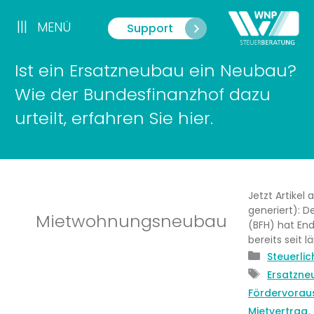
Zum
Inhalt
|||
MENÜ
Support
Menü
springen
Ist ein Ersatzneubau ein Neubau?
Wie der Bundesfinanzhof dazu
urteilt, erfahren Sie hier.
Jetzt Artikel
generiert): D
Mietwohnungsneubau
(BFH) hat En
bereits seit l
Kategor
Steuerli
Schlagw
Ersatzne
Fördervorau
,
Mietvertrag