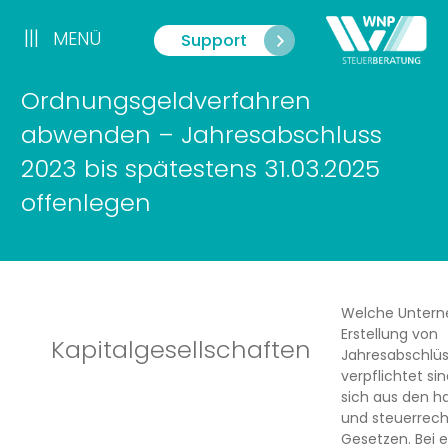
Zum
Inhalt
|||
MENÜ
Support
Menü
springen
Ordnungsgeldverfahren
abwenden – Jahresabschluss
2023 bis spätestens 31.03.2025
offenlegen
Welche Untern
Erstellung von
Kapitalgesellschaften
Jahresabschlü
verpflichtet sin
sich aus den h
und steuerrech
Gesetzen. Bei 