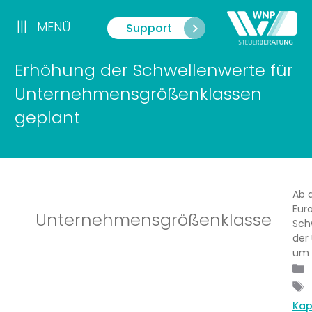
Zum
Inhalt
|||
MENÜ
Support
Menü
springen
Erhöhung der Schwellenwerte für
Unternehmensgrößenklassen
geplant
Ab 
Eur
Unternehmensgrößenklasse
Sch
der
um 
Kap