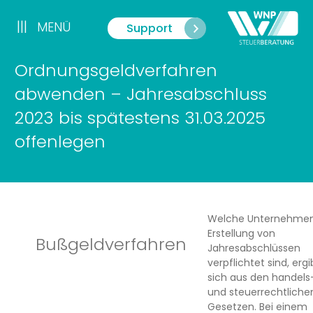
Zum
Inhalt
|||
MENÜ
Support
Menü
springen
Ordnungsgeldverfahren
abwenden – Jahresabschluss
2023 bis spätestens 31.03.2025
offenlegen
Welche Unternehmen
Erstellung von
Bußgeldverfahren
Jahresabschlüssen
verpflichtet sind, ergi
sich aus den handels
und steuerrechtliche
Gesetzen. Bei einem