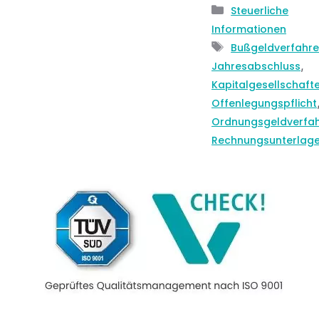
Kategorien
Steuerliche
Informationen
Schlagwörter
Bußgeldverfahr
,
Jahresabschluss
Kapitalgesellschaft
Offenlegungspflicht
Ordnungsgeldverfa
Rechnungsunterlag