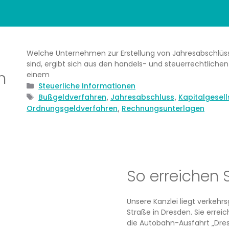
Welche Unternehmen zur Erstellung von Jahresabschlüss
sind, ergibt sich aus den handels- und steuerrechtlichen
n
einem
Kategorien
Steuerliche Informationen
Schlagwörter
Bußgeldverfahren
Jahresabschluss
Kapitalgesel
,
,
Ordnungsgeldverfahren
Rechnungsunterlagen
,
So erreichen 
Unsere Kanzlei liegt verkeh
Straße in Dresden. Sie erre
die Autobahn-Ausfahrt „Dres