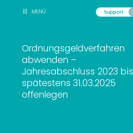
Zum
Inhalt
|||
|||
MENÜ
Support
Menü
springen
Ordnungsgeldverfahren
abwenden –
Jahresabschluss 2023 bi
spätestens 31.03.2025
offenlegen