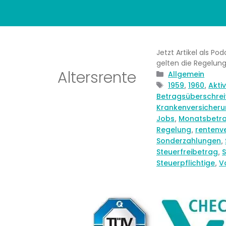
Jetzt Artikel als Po
gelten die Regelung
Altersrente
Kategorien
Allgemein
Schlagwörter
1959
1960
Akti
,
,
Betragsüberschrei
Krankenversicheru
Jobs
Monatsbetr
,
Regelung
rentenve
,
Sonderzahlungen
,
Steuerfreibetrag
S
,
Steuerpflichtige
V
,