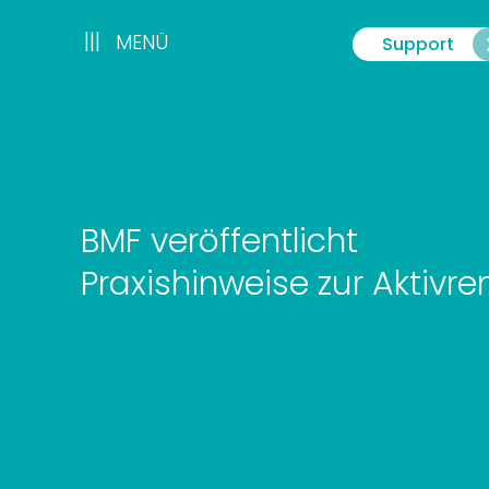
Zum
Inhalt
|||
|||
MENÜ
Support
Menü
springen
BMF veröffentlicht
Praxishinweise zur Aktivre