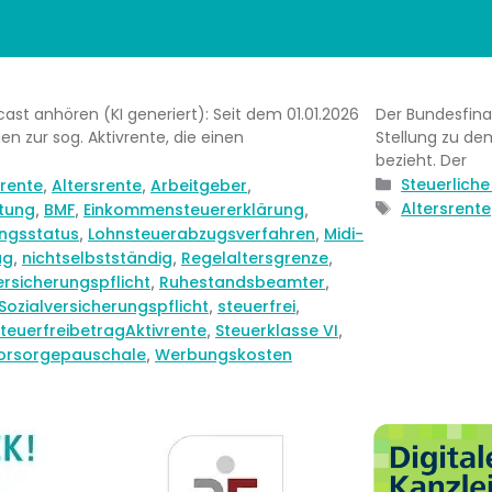
dcast anhören (KI generiert): Seit dem 01.01.2026
Der Bundesfinan
en zur sog. Aktivrente, die einen
Stellung zu d
bezieht. Der
Kategorien
Steuerlich
vrente
Altersrente
Arbeitgeber
,
,
,
Schlagwörte
Altersrente
tung
BMF
Einkommensteuererklärung
,
,
,
ngsstatus
Lohnsteuerabzugsverfahren
Midi-
,
,
ag
nichtselbstständig
Regelaltersgrenze
,
,
,
rsicherungspflicht
Ruhestandsbeamter
,
,
Sozialversicherungspflicht
steuerfrei
,
,
teuerfreibetragAktivrente
Steuerklasse VI
,
,
orsorgepauschale
Werbungskosten
,