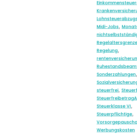
Einkommensteuer
Krankenversicher
Lohnsteuerabzug
,
Midi-Jobs
Monat
nichtselbstständi
Regelaltersgrenz
,
Regelung
rentenversicherun
Ruhestandsbeam
Sonderzahlungen
Sozialversicherun
,
steuerfrei
Steuer
SteuerfreibetragA
,
Steuerklasse VI
,
Steuerpflichtige
Vorsorgepauscha
Werbungskosten