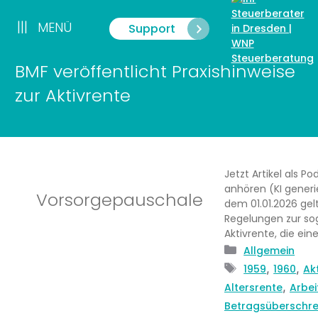
Zum
Inhalt
|||
MENÜ
Support
Menü
springen
BMF veröffentlicht Praxishinweise
zur Aktivrente
Jetzt Artikel als Po
anhören (KI generie
Vorsorgepauschale
dem 01.01.2026 gel
Regelungen zur so
Aktivrente, die ein
Kategorien
Allgemein
Schlagwörte
,
,
1959
1960
Ak
,
Altersrente
Arbei
Betragsüberschre