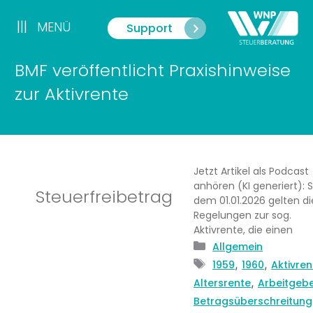
Zum
Inhalt
|||
MENÜ
Support
Menü
springen
BMF veröffentlicht Praxishinweise
zur Aktivrente
Jetzt Artikel als Podcast
anhören (KI generiert): S
Steuerfreibetrag
dem 01.01.2026 gelten di
Regelungen zur sog.
Aktivrente, die einen
Kategorien
Allgemein
Schlagwörter
,
,
1959
1960
Aktivren
,
Altersrente
Arbeitgeb
Betragsüberschreitung