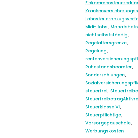
Einkommensteuererklä
Krankenversicherungss
Lohnsteuerabzugsverf
,
Midi-Jobs
Monatsbetr
,
nichtselbstständig
,
Regelaltersgrenze
,
Regelung
rentenversicherungspfl
,
Ruhestandsbeamter
,
Sonderzahlungen
Sozialversicherungspfli
,
steuerfrei
Steuerfreib
SteuerfreibetragAktivr
,
Steuerklasse VI
,
Steuerpflichtige
,
Vorsorgepauschale
Werbungskosten