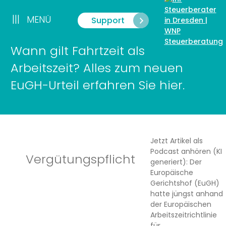
Zum
Inhalt
|||
MENÜ
Support
Menü
springen
Wann gilt Fahrtzeit als
Arbeitszeit? Alles zum neuen
EuGH-Urteil erfahren Sie hier.
Jetzt Artikel als
Podcast anhören (KI
Vergütungspflicht
generiert): Der
Europäische
Gerichtshof (EuGH)
hatte jüngst anhand
der Europäischen
Arbeitszeitrichtlinie
für