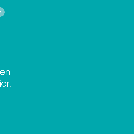
uen
er.