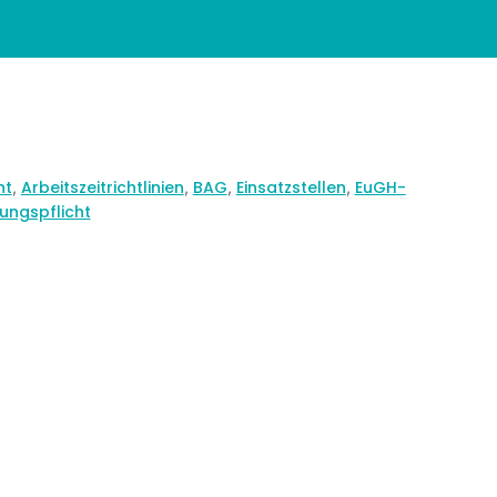
ht
Arbeitszeitrichtlinien
BAG
Einsatzstellen
EuGH-
,
,
,
,
ungspflicht