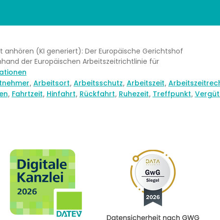
st anhören (KI generiert): Der Europäische Gerichtshof
hand der Europäischen Arbeitszeitrichtlinie für
mationen
itnehmer
Arbeitsort
Arbeitsschutz
Arbeitszeit
Arbeitszeitrec
,
,
,
,
en
Fahrtzeit
Hinfahrt
Rückfahrt
Ruhezeit
Treffpunkt
Vergüt
,
,
,
,
,
,