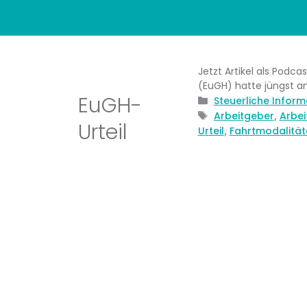
Jetzt Artikel als Podca
(EuGH) hatte jüngst an
EuGH-
Kategorien
Steuerliche Infor
Schlagwörter
Arbeitgeber
Arbe
,
Urteil
Urteil
Fahrtmodalität
,