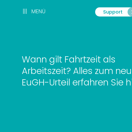
Zum
Inhalt
|||
|||
MENÜ
Support
Menü
springen
Wann gilt Fahrtzeit als
Arbeitszeit? Alles zum ne
EuGH-Urteil erfahren Sie hi