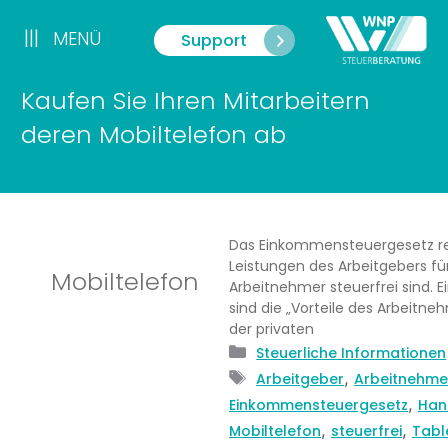
Zum
Inhalt
|||
MENÜ
Support
Menü
springen
Kaufen Sie Ihren Mitarbeitern
deren Mobiltelefon ab
Das Einkommensteuergesetz re
Leistungen des Arbeitgebers fü
Mobiltelefon
Arbeitnehmer steuerfrei sind. Ei
sind die „Vorteile des Arbeitne
der privaten
Kategorien
Steuerliche Informationen
Schlagwörter
,
Arbeitgeber
Arbeitnehme
,
Einkommensteuergesetz
Han
,
,
Mobiltelefon
steuerfrei
Tabl