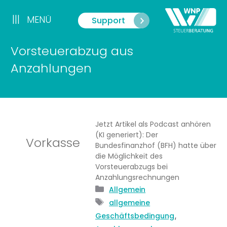
Zum
Inhalt
|||
MENÜ
Support
Menü
springen
Vorsteuerabzug aus
Anzahlungen
Jetzt Artikel als Podcast anhören
(KI generiert): Der
Vorkasse
Bundesfinanzhof (BFH) hatte über
die Möglichkeit des
Vorsteuerabzugs bei
Anzahlungsrechnungen
Kategorien
Allgemein
Schlagwörter
allgemeine
,
Geschäftsbedingung