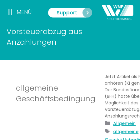
Zum
Inhalt
|||
MENÜ
Support
Menü
springen
Vorsteuerabzug aus
Anzahlungen
Jetzt Artikel als
anhören (KI gene
allgemeine
Der Bundesfina
(BFH) hatte übe
Geschäftsbedingung
Möglichkeit des
Vorsteuerabzugs
Anzahlungsrec
Kategorie
Allgemein
Schlagwör
allgemeine
Geschäftsbedi