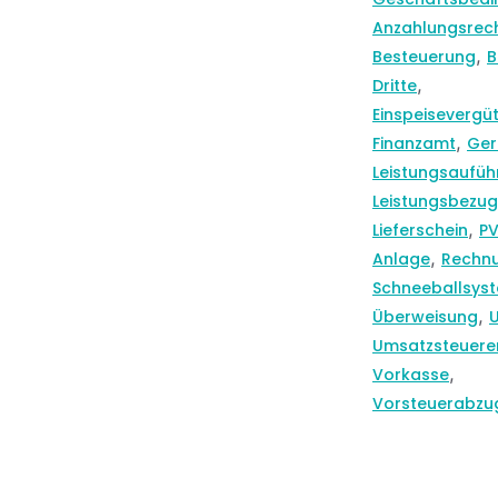
Anzahlungsrec
,
Besteuerung
B
,
Dritte
Einspeisevergü
,
Finanzamt
Ger
Leistungsaufüh
Leistungsbezug
,
Lieferschein
P
,
Anlage
Rechn
Schneeballsys
,
Überweisung
Umsatzsteuere
,
Vorkasse
Vorsteuerabzu