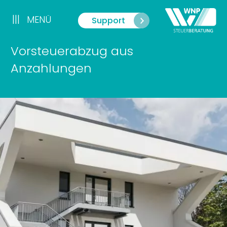
Zum
Inhalt
|||
MENÜ
Support
Menü
springen
Vorsteuerabzug aus
Anzahlungen