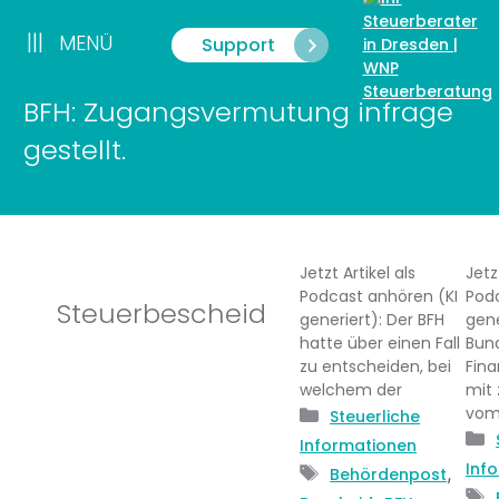
Zum
Inhalt
|||
MENÜ
Support
Menü
springen
BFH: Zugangsvermutung infrage
gestellt.
Jetzt Artikel als
Jetz
Podcast anhören (KI
Podc
Steuerbescheid
generiert): Der BFH
gene
hatte über einen Fall
Bun
zu entscheiden, bei
Fina
welchem der
mit 
vom 
Kategorien
Steuerliche
Informationen
Inf
Schlagwörter
,
Behördenpost