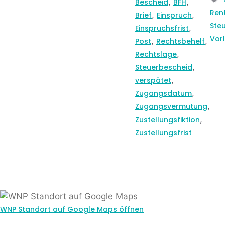
,
,
Bescheid
BFH
Ren
,
,
Brief
Einspruch
Ste
,
Einspruchsfrist
Vor
,
,
Post
Rechtsbehelf
,
Rechtslage
,
Steuerbescheid
,
verspätet
,
Zugangsdatum
,
Zugangsvermutung
,
Zustellungsfiktion
Zustellungsfrist
WNP Standort auf Google Maps öffnen