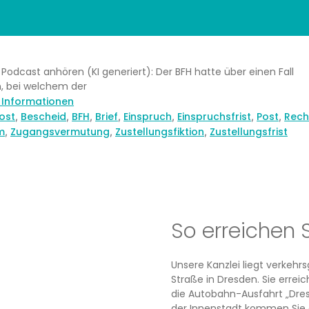
ls Podcast anhören (KI generiert): Der BFH hatte über einen Fall
, bei welchem der
e Informationen
r
ost
Bescheid
BFH
Brief
Einspruch
Einspruchsfrist
Post
Rech
,
,
,
,
,
,
,
m
Zugangsvermutung
Zustellungsfiktion
Zustellungsfrist
,
,
,
So erreichen 
Unsere Kanzlei liegt verkeh
Straße in Dresden. Sie erre
die Autobahn-Ausfahrt „Dres
der Innenstadt kommen Sie 