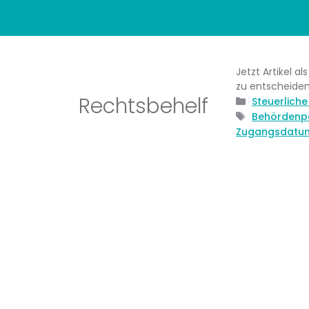
Jetzt Artikel a
zu entscheiden
Rechtsbehelf
Kategorien
Steuerlich
Schlagwörte
Behördenp
Zugangsdatu