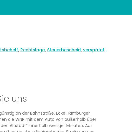
tsbehelf
Rechtslage
Steuerbescheid
verspätet
,
,
,
,
Sie uns
rsgünstig an der Bahnstraße, Ecke Hamburger
ichen die WNP mit dem Auto von außerhalb über
den Altstadt“ innerhalb weniger Minuten. Aus
am besten über die Hamburger Straße zu uns.