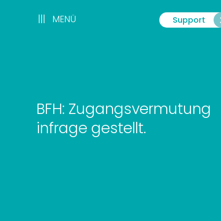
Zum
Inhalt
|||
|||
MENÜ
Support
Menü
springen
BFH: Zugangsvermutung
infrage gestellt.