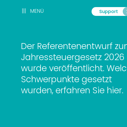
Zum
Inhalt
|||
|||
MENÜ
Support
Menü
springen
Der Referentenentwurf z
Jahressteuergesetz 2026
wurde veröffentlicht. Wel
Schwerpunkte gesetzt
wurden, erfahren Sie hier.