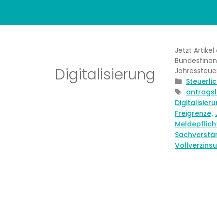
Jetzt Artike
Bundesfinan
Digitalisierung
Jahressteue
Kategorie
Steuerli
Schlagwö
antragsl
Digitalisier
Freigrenze
,
Meldepflich
Sachverstä
Vollverzins