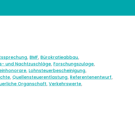
tssprechung
BMF
Bürokratieabbau
,
,
,
gs- und Nachtzuschläge
Forschungszulage
,
,
einhonorare
Lohnsteuerbescheinigung
,
,
echte
Quellensteuerentlastung
Referentenentwurf
,
,
,
uerliche Organschaft
Verkehrswerte
,
,