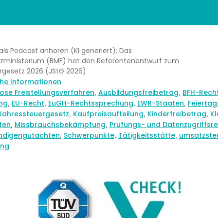
l als Podcast anhören (KI generiert): Das
zministerium (BMF) hat den Referentenentwurf zum
rgesetz 2026 (JStG 2026)
n
che Informationen
rter
ose Freistellungsverfahren
Ausbildungsfreibetrag
BFH-Rech
,
,
ung
EU-Recht
EuGH-Rechtssprechung
EWR-Staaten
Feierta
,
,
,
,
Jahressteuergesetz
Kaufpreisaufteilung
Kinderfreibetrag
Kl
,
,
,
ten
Missbrauchsbekämpfung
Prüfungs- und Datenzugriffsr
,
,
ndigengutachten
Schwerpunkte
Tätigkeitsstätte
umsatzste
,
,
,
ung