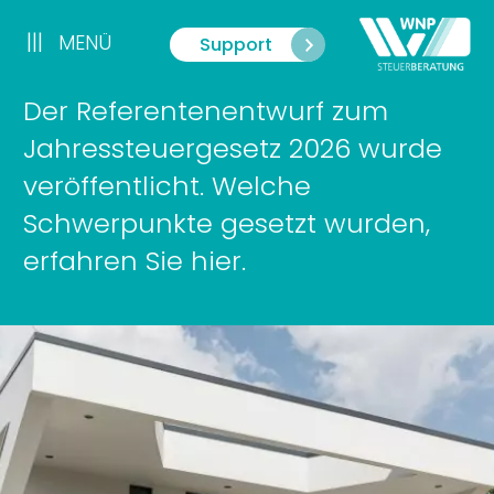
Zum
Inhalt
|||
MENÜ
Support
Menü
springen
Der Referentenentwurf zum
Jahressteuergesetz 2026 wurde
veröffentlicht. Welche
Schwerpunkte gesetzt wurden,
erfahren Sie hier.