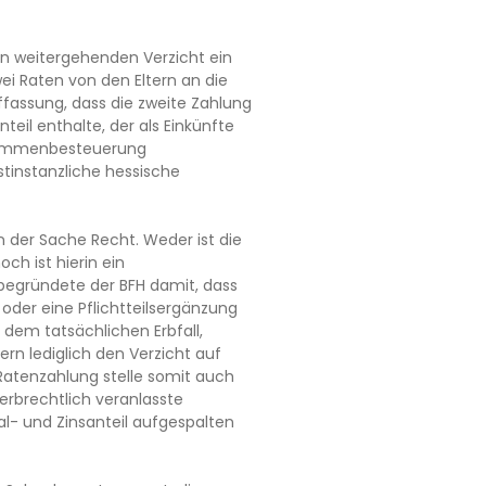
en weitergehenden Verzicht ein
wei Raten von den Eltern an die
ffassung, dass die zweite Zahlung
teil enthalte, der als Einkünfte
kommenbesteuerung
rstinstanzliche hessische
in der Sache Recht. Weder ist die
h ist hierin ein
s begründete der BFH damit, dass
 oder eine Pflichtteilsergänzung
r dem tatsächlichen Erbfall,
ern lediglich den Verzicht auf
Ratenzahlung stelle somit auch
erbrechtlich veranlasste
al- und Zinsanteil aufgespalten