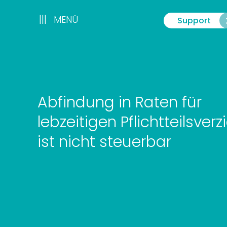
Zum
Inhalt
|||
|||
MENÜ
Support
Menü
springen
Abfindung in Raten für
lebzeitigen Pflichtteilsverz
ist nicht steuerbar