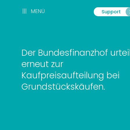
Zum
Inhalt
|||
|||
MENÜ
Support
Menü
springen
Der Bundesfinanzhof urteil
erneut zur
Kaufpreisaufteilung bei
Grundstückskäufen.