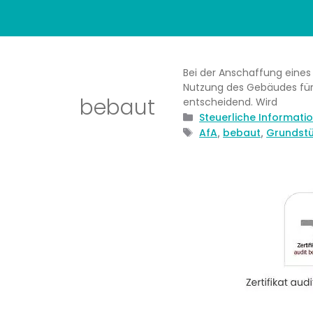
Bei der Anschaffung eines
Nutzung des Gebäudes für 
bebaut
entscheidend. Wird
Kategorien
Steuerliche Informati
Schlagwörter
AfA
bebaut
Grundst
,
,