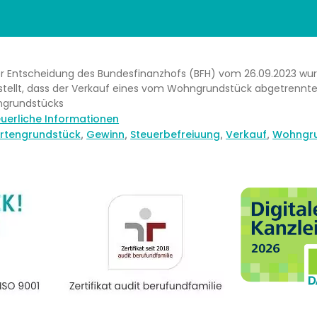
er Entscheidung des Bundesfinanzhofs (BFH) vom 26.09.2023 wu
stellt, dass der Verkauf eines vom Wohngrundstück abgetrennt
ngrundstücks
egorien
euerliche Informationen
lagwörter
rtengrundstück
Gewinn
Steuerbefreiuung
Verkauf
Wohngr
,
,
,
,