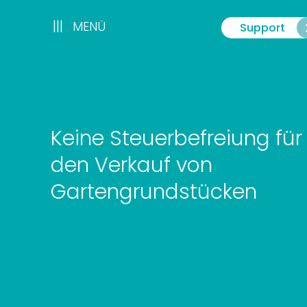
Zum
Inhalt
|||
|||
MENÜ
Support
Menü
springen
Keine Steuerbefreiung für
den Verkauf von
Gartengrundstücken