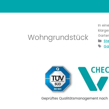
In ein
klarge
Wohngrundstück
Garte
Kat
St
Sch
Ga