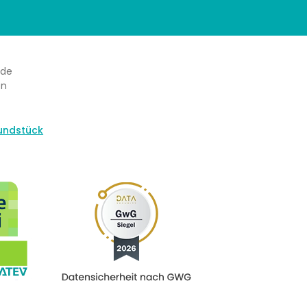
rde
en
undstück