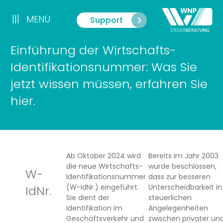
Zum
Inhalt
|||
MENÜ
Support
Menü
springen
Einführung der Wirtschafts-
Identifikationsnummer: Was Sie
jetzt wissen müssen, erfahren Sie
hier.
Ab Oktober 2024 wird
Bereits im Jahr 2003
die neue Wirtschafts-
wurde beschlossen,
W-
Identifikationsnummer
dass zur besseren
(W-IdNr.) eingeführt.
Unterscheidbarkeit in
IdNr.
Sie dient der
steuerlichen
Identifikation im
Angelegenheiten
Geschäftsverkehr und
zwischen privater un