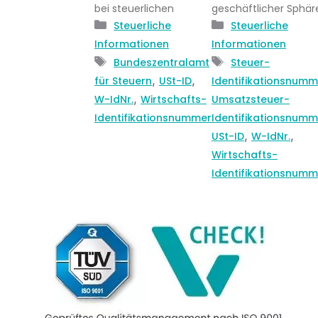
bei steuerlichen
geschäftlicher Sphär
Kategorien
Kategorien
Steuerliche
Steuerliche
Informationen
Informationen
Schlagwörter
Schlagwörter
Bundeszentralamt
Steuer-
,
,
für Steuern
USt-ID
Identifikationsnumm
,
W-IdNr.
Wirtschafts-
Umsatzsteuer-
Identifikationsnummer
Identifikationsnumm
,
,
USt-ID
W-IdNr.
Wirtschafts-
Identifikationsnumm