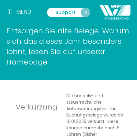
Zum
Inhalt
|||
MENÜ
Support
Menü
springen
Entsorgen Sie alte Belege. Warum
sich das dieses Jahr besonders
lohnt, lesen Sie auf unserer
Homepage.
Die handels- und
steuerrechtliche
Verkürzung
Aufbewahrungsfrist für
Buchungsbelege wurde ab
01.01.2025 verkürzt. Diese
können nunmehr nach 8
Jahren (bisher