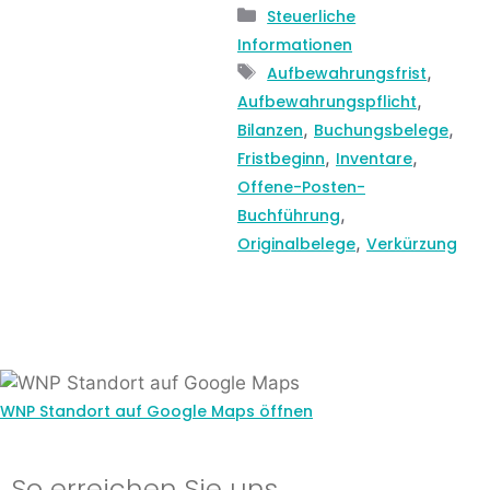
Kategorien
Steuerliche
Informationen
Schlagwörter
,
Aufbewahrungsfrist
,
Aufbewahrungspflicht
,
,
Bilanzen
Buchungsbelege
,
,
Fristbeginn
Inventare
Offene-Posten-
,
Buchführung
,
Originalbelege
Verkürzung
WNP Standort auf Google Maps öffnen
So erreichen Sie uns