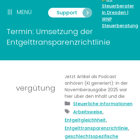
Zum
Inhalt
|||
MENÜ
Support
Menü
springen
Termin: Umsetzung der
Entgelttransparenzrichtlinie
Jetzt Artikel als Podcast
anhören (KI generiert): In der
vergütung
Novemberausgabe 2025 war
hier über den Inhalt und die
Kategorien
Steuerliche Informationen
Schlagwörter
,
Arbeitsweise
,
Entgeltgleichhheit
,
Entgelttransparenzrichtlinie
geschlechtsspezifische