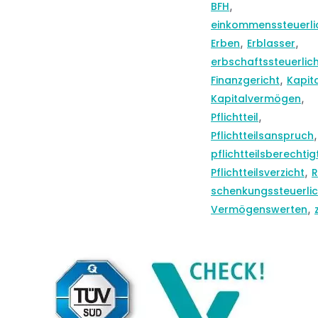
,
BFH
einkommenssteuerli
,
,
Erben
Erblasser
erbschaftssteuerlic
,
Finanzgericht
Kapita
,
Kapitalvermögen
,
Pflichtteil
,
Pflichtteilsanspruch
pflichtteilsberechtig
,
Pflichtteilsverzicht
R
schenkungssteuerli
,
Vermögenswerten