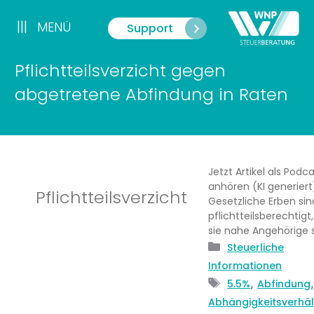
Zum
Inhalt
|||
MENÜ
Support
Menü
springen
Pflichtteilsverzicht gegen
abgetretene Abfindung in Raten
Jetzt Artikel als Podc
anhören (KI generiert
Pflichtteilsverzicht
Gesetzliche Erben sin
pflichtteilsberechtigt
sie nahe Angehörige si
Kategorien
Steuerliche
Informationen
Schlagwörter
,
5.5%
Abfindung
Abhängigkeitsverhäl