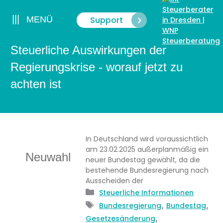
Zum
Inhalt
|||
Support
MENÜ
Menü
springen
Steuerliche Auswirkungen der
Regierungskrise - worauf jetzt zu
achten ist
In Deutschland wird voraussichtlich
am 23.02.2025 außerplanmäßig ein
Neuwahl
neuer Bundestag gewählt, da die
bestehende Bundesregierung nach
Ausscheiden der
Kategorien
Steuerliche Informationen
Schlagwörter
,
,
Bundesregierung
Bundestag
,
Gesetzesänderung