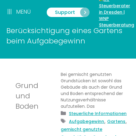
Zum
Inhalt
|||
MENÜ
Support
Menü
springen
Berücksichtigung eines Gartens
beim Aufgabegewinn
Bei gemischt genutzten
Grundstücken ist sowohl das
Grund
Gebäude als auch der Grund
und Boden entsprechend der
und
Nutzungsverhältnisse
Boden
aufzuteilen. Das
Kategorien
Steuerliche Informationen
Schlagwörter
,
,
Aufgabegewinn
Gartens
gemischt genutzte