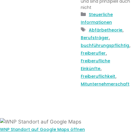
und sind prinzipiell auch
nicht
Kategorien
Steuerliche
Informationen
Schlagwörter
,
Abfärbetheorie
,
Berufsträger
,
buchführungspflichtig
,
Freiberufler
Freiberufliche
,
Einkünfte
,
Freiberuflichkeit
Mitunternehmerschaft
WNP Standort auf Google Maps öffnen