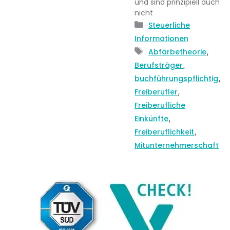
und sind prinzipiell auch
nicht
Kategorien
Steuerliche
Informationen
Schlagwörter
,
Abfärbetheorie
,
Berufsträger
,
buchführungspflichtig
,
Freiberufler
Freiberufliche
,
Einkünfte
,
Freiberuflichkeit
Mitunternehmerschaft