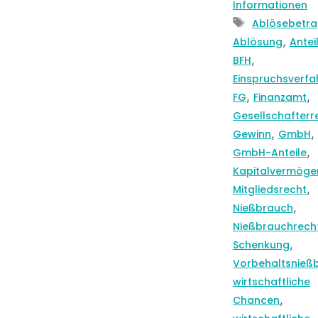
Informationen
Schlagwört
Ablösebetr
,
Ablösung
Antei
,
BFH
Einspruchsverfa
,
,
FG
Finanzamt
Gesellschafterr
,
,
Gewinn
GmbH
,
GmbH-Anteile
Kapitalvermöge
,
Mitgliedsrecht
,
Nießbrauch
Nießbrauchrech
,
Schenkung
Vorbehaltsnieß
wirtschaftliche
,
Chancen