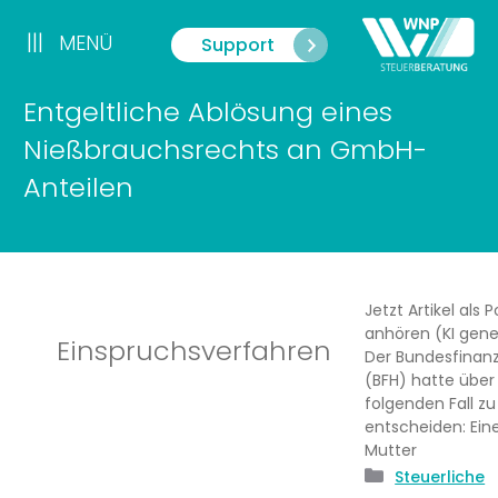
Zum
Inhalt
|||
MENÜ
Support
Menü
springen
Entgeltliche Ablösung eines
Nießbrauchsrechts an GmbH-
Anteilen
Jetzt Artikel als 
anhören (KI gener
Einspruchsverfahren
Der Bundesfinan
(BFH) hatte über
folgenden Fall zu
entscheiden: Ein
Mutter
Kategorien
Steuerliche