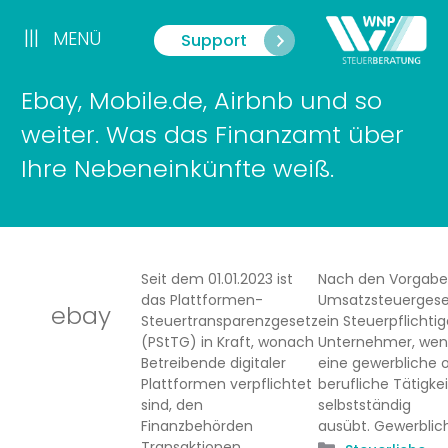
Zum
Inhalt
|||
MENÜ
Support
Menü
springen
Ebay, Mobile.de, Airbnb und so
weiter. Was das Finanzamt über
Ihre Nebeneinkünfte weiß.
Seit dem 01.01.2023 ist
Nach den Vorgabe
das Plattformen-
Umsatzsteuergeset
ebay
Steuertransparenzgesetz
ein Steuerpflichtig
(PStTG) in Kraft, wonach
Unternehmer, wen
Betreibende digitaler
eine gewerbliche 
Plattformen verpflichtet
berufliche Tätigkei
sind, den
selbstständig
Finanzbehörden
ausübt. Gewerblic
Transaktionen