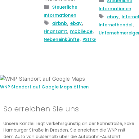
Kategorien
Steuerliche
Kategorien
Steuerliche
Informationen
Informationen
Schlagwörte
,
ebay
Interne
Schlagwörter
,
,
airbnb
ebay
,
Internethandel
,
,
Finanzamt
mobile.de
Unternehmereige
,
Nebeneinkünfte
PStTG
WNP Standort auf Google Maps öffnen
So erreichen Sie uns
Unsere Kanzlei liegt verkehrsgünstig an der Bahnstraße, Ecke
Hamburger Straße in Dresden. Sie erreichen die WNP mit
dem Auto von außerhalb über die Autobahn-Ausfahrt