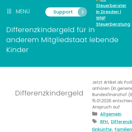
Zum
Inhalt
|||
MENÜ
Support
Menü
springen
Differenzkindergeld für in
anderem Mitgliedstaat lebende
Kinder
Jetzt Artikel als Po
anhören (KI generie
Differenzkindergeld
Bundesfinanzhof (
15.01.2026 entschie
Anspruch auf
Kategorien
Allgemein
Schlagwörter
,
BFH
Differenz
,
Einkünfte
Familie