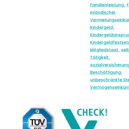
,
Familienleistung
inländischer
Vermietungseinkü
,
Kindergeld
Kindergeldanspru
Kindergeldfestset
,
Mitgliedstaat
sel
,
Tätigkeit
sozialversicherung
,
Beschäftigung
unbeschränkte Ste
Vermögenseinkün