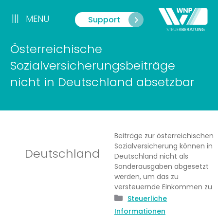
Zum
Inhalt
|||
MENÜ
Support
Menü
springen
Österreichische
Sozialversicherungsbeiträge
nicht in Deutschland absetzbar
Beiträge zur österreichischen
Sozialversicherung können in
Deutschland
Deutschland nicht als
Sonderausgaben abgesetzt
werden, um das zu
versteuernde Einkommen zu
Kategorien
Steuerliche
Informationen