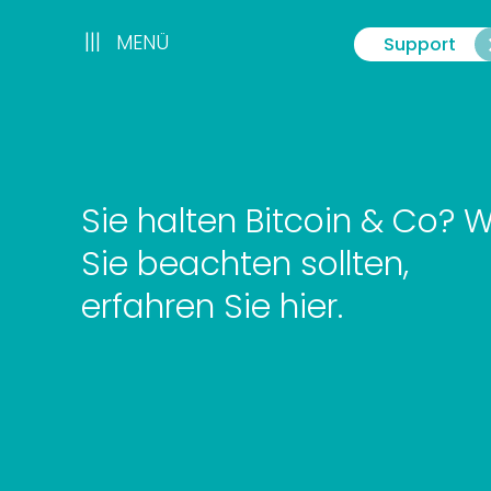
Zum
Inhalt
|||
|||
MENÜ
Support
Menü
springen
Sie halten Bitcoin & Co? 
Sie beachten sollten,
erfahren Sie hier.