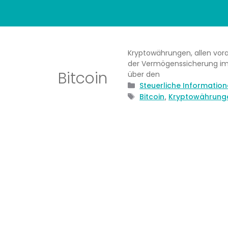
Kryptowährungen, allen vora
der Vermögenssicherung imm
Bitcoin
über den
Kategorien
Steuerliche Informatio
Schlagwörter
Bitcoin
Kryptowährung
,