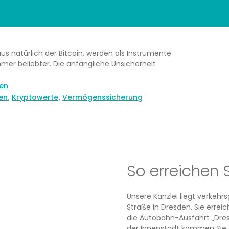
us natürlich der Bitcoin, werden als Instrumente
er beliebter. Die anfängliche Unsicherheit
nen
en
Kryptowerte
Vermögenssicherung
,
,
So erreichen 
Unsere Kanzlei liegt verkeh
Straße in Dresden. Sie erre
die Autobahn-Ausfahrt „Dres
der Innenstadt kommen Sie 