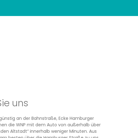
Sie uns
rsgünstig an der Bahnstraße, Ecke Hamburger
ichen die WNP mit dem Auto von außerhalb über
den Altstadt“ innerhalb weniger Minuten. Aus
am besten über die Hamburger Straße zu uns.