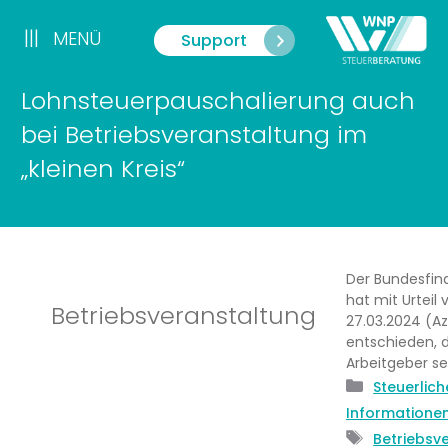
Zum
Inhalt
|||
MENÜ
Support
Menü
springen
Lohnsteuerpauschalierung auch
bei Betriebsveranstaltung im
„kleinen Kreis“
Der Bundesfin
hat mit Urteil
Betriebsveranstaltung
27.03.2024 (Az.
entschieden, d
Arbeitgeber se
Kategori
Steuerlich
Informatione
Schlagwö
Betriebsv