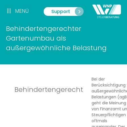
Zum
Inhalt
|||
MENÜ
Support
Menü
springen
Behindertengerechter
Gartenumbau als
außergewöhnliche Belastung
Bei der
Berücksichtigung
Behindertengerecht
außergewöhnlich
Belastungen (agB
geht die Meinung
von Finanzamt u
Steuerpflichtigen
oftmals
auseinander. Der