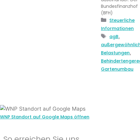
Bundesfinanzhof
(BFH)
Kategorien
Steuerliche
Informationen
Schlagwörte
,
agB
außergewöhnlic
,
Belastungen
Behindertengere
Gartenumbau
WNP Standort auf Google Maps öffnen
So erreichen Sie uns