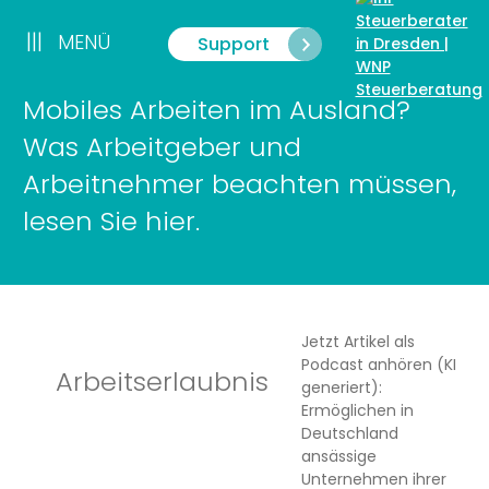
Zum
Inhalt
|||
MENÜ
Support
Menü
springen
Mobiles Arbeiten im Ausland?
Was Arbeitgeber und
Arbeitnehmer beachten müssen,
lesen Sie hier.
Jetzt Artikel als
Podcast anhören (KI
Arbeitserlaubnis
generiert):
Ermöglichen in
Deutschland
ansässige
Unternehmen ihrer