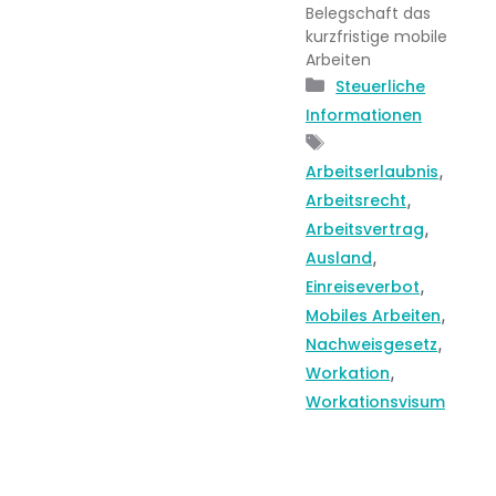
Belegschaft das
kurzfristige mobile
Arbeiten
Kategorien
Steuerliche
Informationen
Schlagwörter
,
Arbeitserlaubnis
,
Arbeitsrecht
,
Arbeitsvertrag
,
Ausland
,
Einreiseverbot
,
Mobiles Arbeiten
,
Nachweisgesetz
,
Workation
Workationsvisum