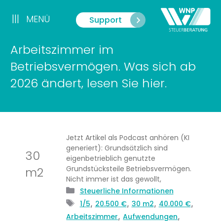
Zum
Inhalt
|||
MENÜ
Support
Menü
springen
Arbeitszimmer im
Betriebsvermögen. Was sich ab
2026 ändert, lesen Sie hier.
Jetzt Artikel als Podcast anhören (KI
generiert): Grundsätzlich sind
30
eigenbetrieblich genutzte
Grundstücksteile Betriebsvermögen.
m2
Nicht immer ist das gewollt,
Kategorien
Steuerliche Informationen
Schlagwörter
,
,
,
,
1/5
20.500 €
30 m2
40.000 €
,
,
Arbeitszimmer
Aufwendungen