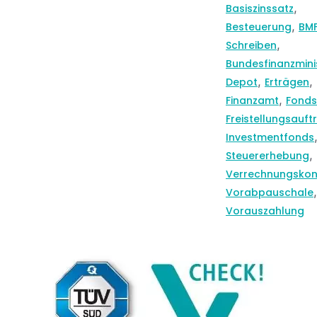
,
Basiszinssatz
,
Besteuerung
BM
,
Schreiben
Bundesfinanzmini
,
,
Depot
Erträgen
,
Finanzamt
Fonds
Freistellungsauft
Investmentfonds
,
Steuererhebung
Verrechnungskon
,
Vorabpauschale
Vorauszahlung