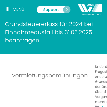
Zum
Inhalt
|||
MENÜ
Support
Menü
springen
Grundsteuererlass für 2024 bei
Einnahmeausfall bis 31.03.2025
beantragen
Unabhä
Frages
vermietungsbemühungen
Änderu
Grunds
der Gr
über di
Vergan
mehrf