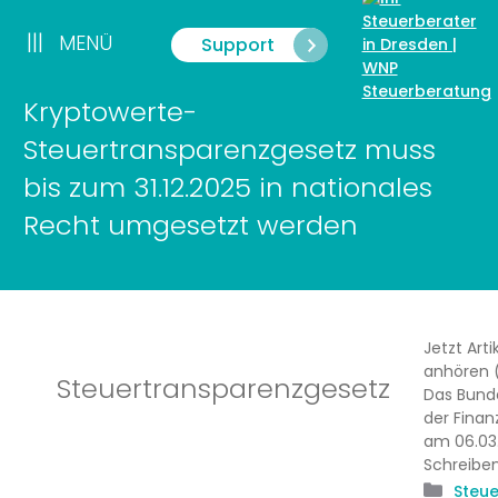
Zum
Inhalt
|||
MENÜ
Support
Menü
springen
Kryptowerte-
Steuertransparenzgesetz muss
bis zum 31.12.2025 in nationales
Recht umgesetzt werden
Jetzt Arti
anhören (
Steuertransparenzgesetz
Das Bund
der Finan
am 06.03
Schreibe
Kate
Steue