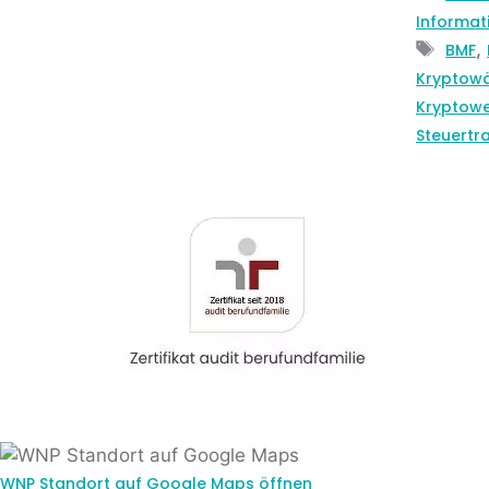
Informat
Schl
,
BMF
Kryptow
Kryptowe
Steuertr
WNP Standort auf Google Maps öffnen