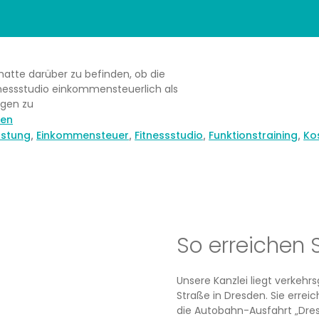
hatte darüber zu befinden, ob die
itnessstudio einkommensteuerlich als
ngen zu
nen
astung
Einkommensteuer
Fitnessstudio
Funktionstraining
Ko
,
,
,
,
So erreichen 
Unsere Kanzlei liegt verkeh
Straße in Dresden. Sie erre
die Autobahn-Ausfahrt „Dres