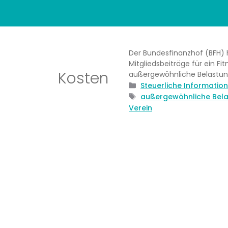
Der Bundesfinanzhof (BFH) 
Mitgliedsbeiträge für ein F
Kosten
außergewöhnliche Belastu
Kategorien
Steuerliche Informatio
Schlagwörter
außergewöhnliche Bel
Verein