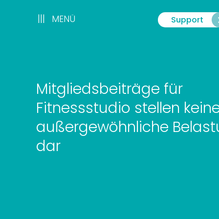
Zum
Inhalt
|||
|||
MENÜ
Support
Menü
springen
Mitgliedsbeiträge für
Fitnessstudio stellen kein
außergewöhnliche Belas
dar