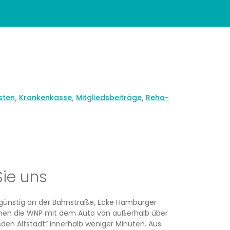
sten
Krankenkasse
Mitgliedsbeiträge
Reha-
,
,
,
Sie uns
rsgünstig an der Bahnstraße, Ecke Hamburger
ichen die WNP mit dem Auto von außerhalb über
den Altstadt“ innerhalb weniger Minuten. Aus