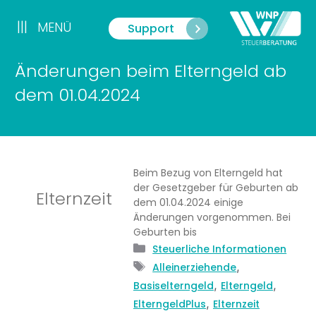
Zum
Inhalt
|||
MENÜ
Support
Menü
springen
Änderungen beim Elterngeld ab
dem 01.04.2024
Beim Bezug von Elterngeld hat
der Gesetzgeber für Geburten ab
Elternzeit
dem 01.04.2024 einige
Änderungen vorgenommen. Bei
Geburten bis
Kategorien
Steuerliche Informationen
Schlagwörter
,
Alleinerziehende
,
,
Basiselterngeld
Elterngeld
,
ElterngeldPlus
Elternzeit