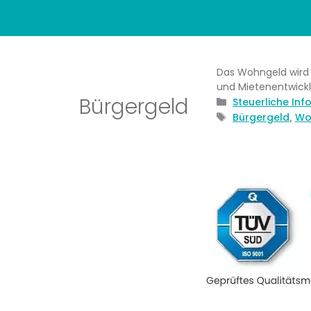
Das Wohngeld wird z
und Mietenentwick
Bürgergeld
Kategorien
Steuerliche In
Schlagwörter
Bürgergeld
Wo
,