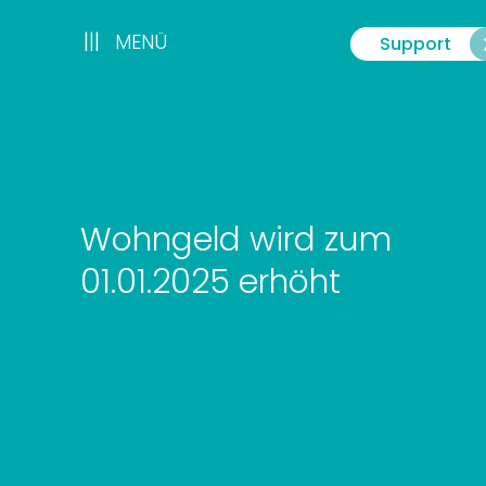
Zum
Inhalt
|||
|||
MENÜ
Support
Menü
springen
Wohngeld wird zum
01.01.2025 erhöht